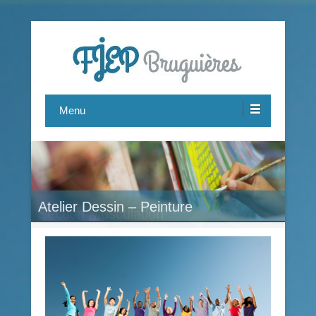
Le FJEP est une association pluridisciplinaire proposant des
FJEP Bruguières
activités pour tous, de 7 à 77 ans.
Menu
Atelier Dessin – Peinture
Section Musculation